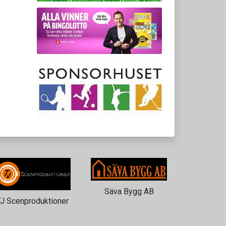
Säva Bygg AB
TJ Scenproduktioner
ICA 
Storm