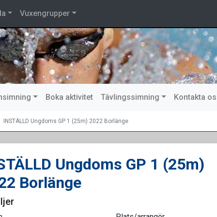
la
Vuxengrupper
nsimning
Boka aktivitet
Tävlingssimning
Kontakta os
INSTÄLLD Ungdoms GP 1 (25m) 2022 Borlänge
STÄLLD Ungdoms GP 1 (25m)
22 Borlänge
ljer
m
Plats/arrangör