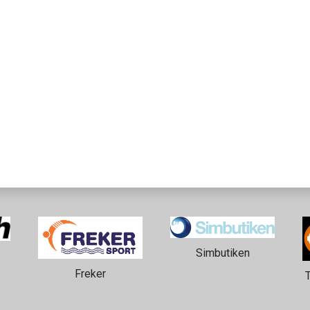
Simbutiken
Freker