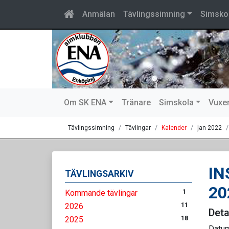
Anmälan
Tävlingssimning
Simsko
Om SK ENA
Tränare
Simskola
Vuxe
Tävlingssimning
Tävlingar
Kalender
jan 2022
IN
TÄVLINGSARKIV
20
Kommande tävlingar
1
2026
11
Deta
2025
18
Datu