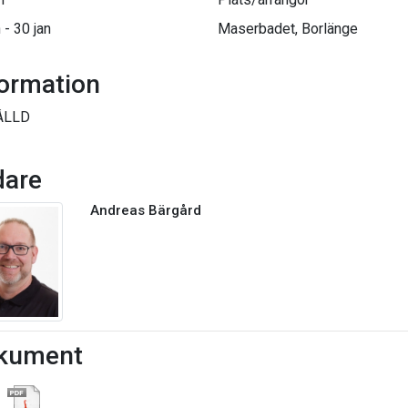
 - 30 jan
Maserbadet, Borlänge
formation
ÄLLD
dare
Andreas Bärgård
kument