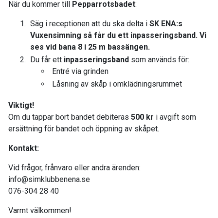
När du kommer till
Pepparrotsbadet
:
Säg i receptionen att du ska delta i
SK ENA:s
Vuxensimning så får du ett inpasseringsband. Vi
ses vid bana 8 i 25 m bassängen.
Du får ett
inpasseringsband
som används för:
Entré via grinden
Låsning av skåp i omklädningsrummet
Viktigt!
Om du tappar bort bandet debiteras
500 kr
i avgift som
ersättning för bandet och öppning av skåpet.
Kontakt:
Vid frågor, frånvaro eller andra ärenden:
info@simklubbenena.se
076-304 28 40
Varmt välkommen!