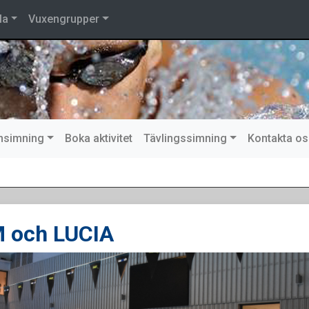
la
Vuxengrupper
nsimning
Boka aktivitet
Tävlingssimning
Kontakta os
 och LUCIA