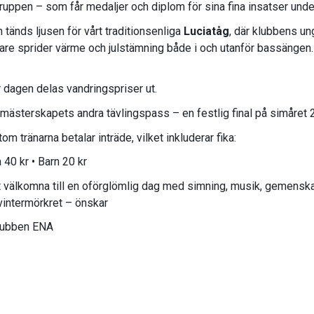
ruppen – som får medaljer och diplom för sina fina insatser under
 tänds ljusen för vårt traditionsenliga
Luciatåg
, där klubbens un
re sprider värme och julstämning både i och utanför bassängen.
 dagen delas vandringspriser ut.
mästerskapets andra tävlingspass – en festlig final på simåret 
tom tränarna betalar inträde, vilket inkluderar fika:
 40 kr • Barn 20 kr
 välkomna till en oförglömlig dag med simning, musik, gemensk
 vintermörkret – önskar
lubben ENA