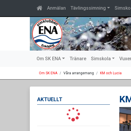
Anmälan
Tävlingssimning
Simsko
Om SK ENA
Tränare
Simskola
Vuxe
Om SK ENA
Våra arrangemang
KM och Lucia
KM
AKTUELLT