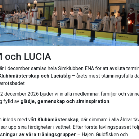
 och LUCIA
 år i december samlas hela Simklubben ENA för att avsluta termi
Klubbmästerskap och Luciatåg
– årets mest stämningsfulla da
rrotsbadet.
2 december 2026 bjuder vi in alla medlemmar, familjer och vänner
g fylld av
glädje, gemenskap och siminspiration
.
 inleds med vårt
Klubbmästerskap
, där simmare i alla åldrar tä
sar upp sina färdigheter i vattnet. Efter första tävlingspasset föl
sningar av våra träningsgrupper
– Hajen, Guldfisken och