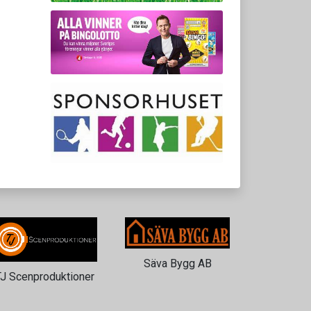
Säva Bygg AB
TJ Scenproduktioner
ICA 
Storm