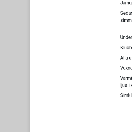
Järng
Sedan
simma
Under
Klubb
Alla u
Vuxna
Varmt
ljus i
Simk