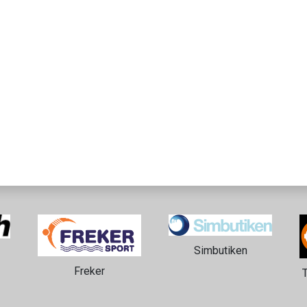
Simbutiken
Freker