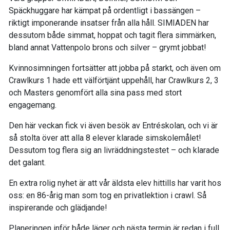
Späckhuggare har kämpat på ordentligt i bassängen –
riktigt imponerande insatser från alla håll. SIMIADEN har
dessutom både simmat, hoppat och tagit flera simmärken,
bland annat Vattenpolo brons och silver – grymt jobbat!
Kvinnosimningen fortsätter att jobba på starkt, och även om
Crawlkurs 1 hade ett välförtjänt uppehåll, har Crawlkurs 2, 3
och Masters genomfört alla sina pass med stort
engagemang.
Den här veckan fick vi även besök av Entréskolan, och vi är
så stolta över att alla 8 elever klarade simskolemålet!
Dessutom tog flera sig an livräddningstestet – och klarade
det galant.
En extra rolig nyhet är att vår äldsta elev hittills har varit hos
oss: en 86-årig man som tog en privatlektion i crawl. Så
inspirerande och glädjande!
Planeringen inför både läger och nästa termin är redan i full