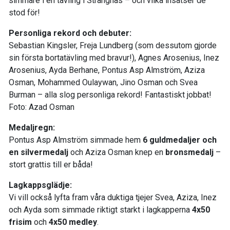
simmare i en tävling i Strängnäs – och vilka insatser de
stod för!
Personliga rekord och debuter:
Sebastian Kingsler, Freja Lundberg (som dessutom gjorde
sin första bortatävling med bravur!), Agnes Arosenius, Inez
Arosenius, Ayda Berhane, Pontus Asp Almström, Aziza
Osman, Mohammed Oulaywan, Jino Osman och Svea
Burman – alla slog personliga rekord! Fantastiskt jobbat!
Foto: Azad Osman
Medaljregn:
Pontus Asp Almström simmade hem
6 guldmedaljer och
en silvermedalj
och Aziza Osman knep en
bronsmedalj
–
stort grattis till er båda!
Lagkappsglädje:
Vi vill också lyfta fram våra duktiga tjejer Svea, Aziza, Inez
och Ayda som simmade riktigt starkt i lagkapperna
4x50
frisim
och
4x50 medley
.